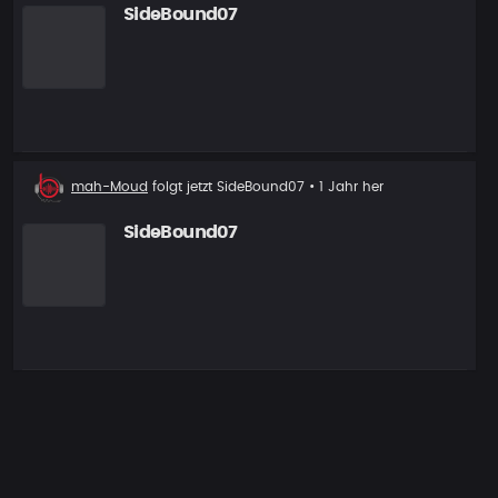
SideBound07
Neuer
mah-Moud
folgt jetzt
SideBound07
• 1 Jahr her
Follower
SideBound07