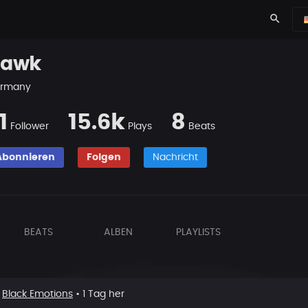
search
awk
rmany
1
15.6k
8
Follower
Plays
Beats
Abonnieren
Folgen
Nachricht
BEATS
ALBEN
PLAYLISTS
t
Black Emotions
• 1 Tag her