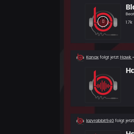
Bl
Bea
Play
1.7k
Neuer
Kanax
folgt jetzt
Hawk
Follower
H
Neuer
lazyrabbit940
folgt jetz
Follower