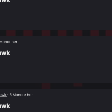
awk
1 Monat her
awk
awk
• 5 Monate her
awk