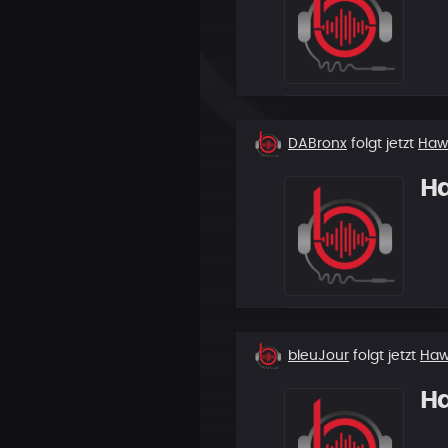
Neuer
DABronx
folgt jetzt
Ha
Follower
H
Neuer
bleuJour
folgt jetzt
Ha
Follower
H