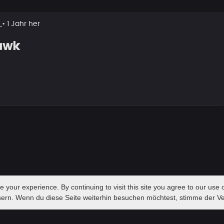
k
• 1 Jahr her
awk
your experience. By continuing to visit this site you agree to our use o
sern. Wenn du diese Seite weiterhin besuchen möchtest, stimme der 