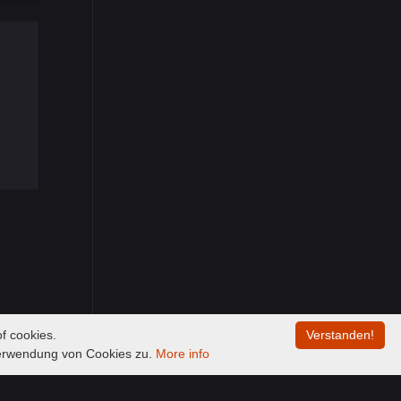
f cookies.
Verstanden!
Verwendung von Cookies zu.
More info
00:00
/
00:00