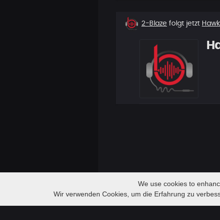
Neuer
2-Blaze
folgt jetzt
Haw
Follower
H
We use cookies to enhance 
Audio
lay back and chill
Wir verwenden Cookies, um die Erfahrung zu verbes
Hawk
Player