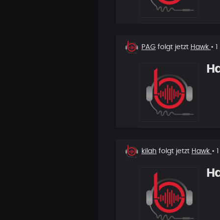
Neuer
PAG
folgt jetzt
Hawk
• 1
Follower
H
Neuer
kilah
folgt jetzt
Hawk
• 
Follower
H