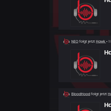
H
Neuer
NEO
folgt jetzt
Hawk
• 
Follower
H
Neuer
BloodHood
folgt jetzt
H
Follower
H