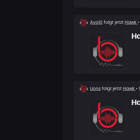
Neuer
Ayo10
folgt jetzt
Hawk
•
Follower
H
Neuer
Lions
folgt jetzt
Hawk
• 
Follower
H