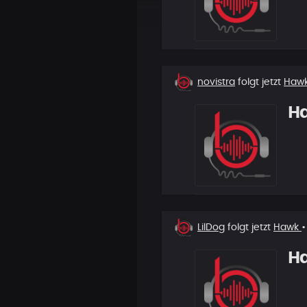
Neuer
novistra
folgt jetzt
Haw
Follower
H
Neuer
LilDog
folgt jetzt
Hawk
•
Follower
H