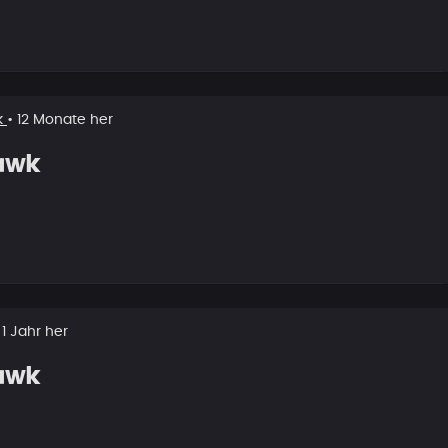
k
• 12 Monate her
awk
 1 Jahr her
awk