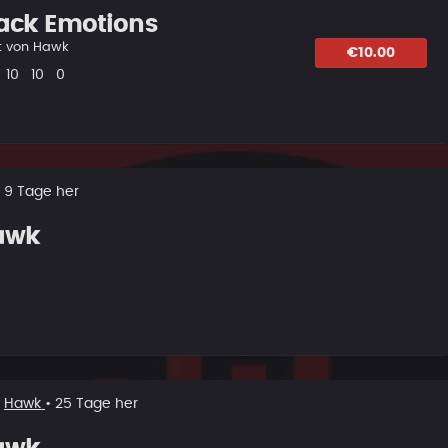
ack Emotions
t von
Hawk
€10.00
s
Likes
Vorgeschlagen
Kommentare
10
10
0
• 9 Tage her
awk
t
Hawk
• 25 Tage her