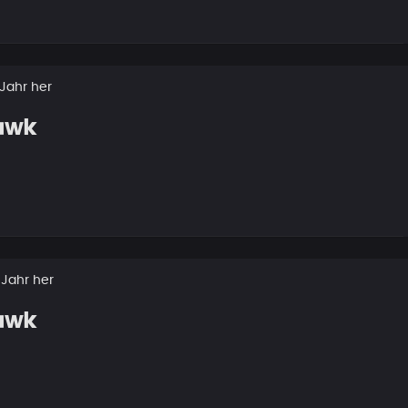
 Jahr her
awk
1 Jahr her
awk