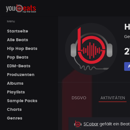
Menu
H
Startseite
Ge
Alle Beats
Hip Hop Beats
2
Pop Beats
EDM-Beats
Produzenten
Albums
Playlists
DSGVO
AKTIVITÄTEN
Sample Packs
Charts
Genres
Beat
SCobar
gefällt ein Bea
liked