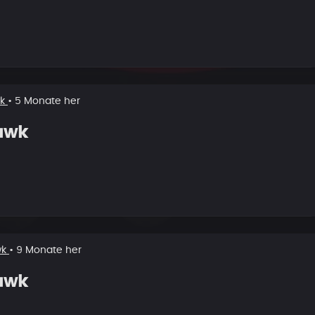
wk
• 5 Monate her
awk
wk
• 9 Monate her
awk