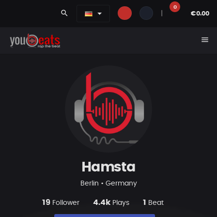
0
search
|
€0.00
menu
Hamsta
Berlin • Germany
19
4.4k
1
Follower
Plays
Beat