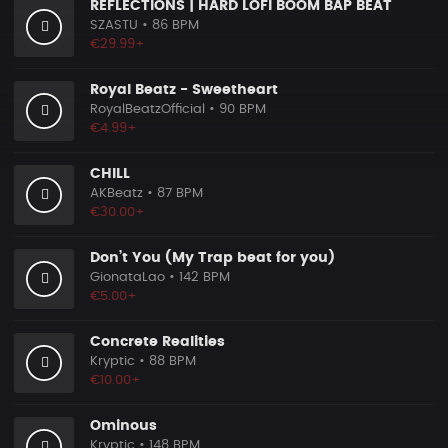
REFLECTIONS | HARD LOFI BOOM BAP BEAT
SZASTU
• 86 BPM
€29.99+
Royal Beatz - Sweetheart
RoyalBeatzOfficial
• 90 BPM
€4.99+
CHILL
AKBeatz
• 87 BPM
€30.00+
Don’t You (My Trap beat for you)
GionataLao
• 142 BPM
€5.00+
Concrete Realities
Kryptic
• 88 BPM
€10.00+
Ominous
Kryptic
• 148 BPM