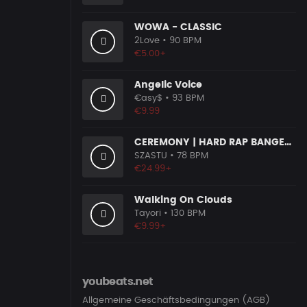
WOWA - CLASSIC
2Love
• 90 BPM
€5.00+
Angelic Voice
€asy$
• 93 BPM
€9.99
CEREMONY | HARD RAP BANGER BEAT
SZASTU
• 78 BPM
€24.99+
Walking On Clouds
Tayori
• 130 BPM
€9.99+
youbeats.net
Allgemeine Geschäftsbedingungen (AGB)