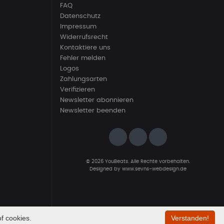
FAQ
Datenschutz
Impressum
Widerrufsrecht
Kontaktiere uns
Fehler melden
Logos
Zahlungsarten
Verifizieren
Newsletter abonnieren
Newsletter beenden
© 2026 YouBeats. Alle Rechte vorbehalten.
Designed by
www.sevns-webdesign.de
f cookies.
Verstanden!