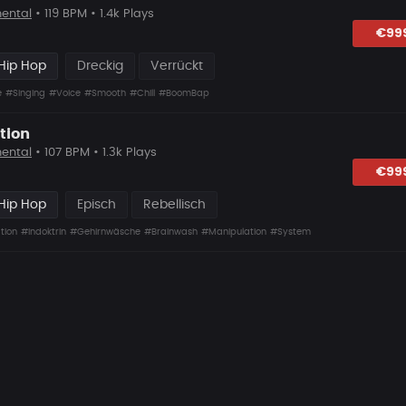
ental
• 119 BPM • 1.4k Plays
lagen
€99
Hip Hop
Dreckig
Verrückt
e
#Singing
#Voice
#Smooth
#Chill
#BoomBap
tion
ental
• 107 BPM • 1.3k Plays
lagen
€99
Hip Hop
Episch
Rebellisch
tion
#Indoktrin
#Gehirnwäsche
#Brainwash
#Manipulation
#System