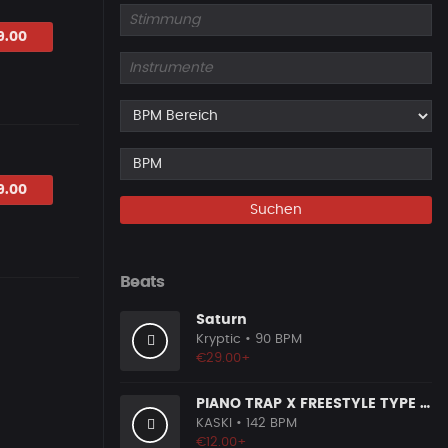
9.00
9.00
Suchen
Beats
Saturn
Kryptic
• 90 BPM
€29.00+
PIANO TRAP X FREESTYLE TYPE BEAT [X6]
KASKI
• 142 BPM
€12.00+