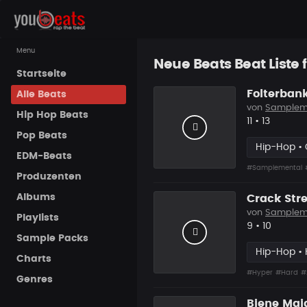
Menu
Neue Beats Beat Liste f
Startseite
Folterban
Alle Beats
von
Samplem
Hip Hop Beats
Likes
Vorgesch
11
•
13
Pop Beats
Hip-Hop • C
EDM-Beats
#Samplemental
Produzenten
Albums
Crack Str
von
Samplem
Playlists
Likes
Vorgesch
9
•
10
Sample Packs
Hip-Hop • 
Charts
#Hyper
#Hard
#
Genres
Biene Maj