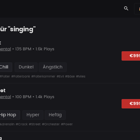
search
ür "singing"
k
ental
• 135 BPM • 1.6k Plays
lagen
€99
hill
Dunkel
Ängstlich
#Folter
#Folterbank
#Folterkammer
#Evil
#Böse
#Mies
eet
ental
• 100 BPM • 1.4k Plays
lagen
€99
Hip Hop
Hyper
Heftig
Adrenalin
#Crack
#Street
#Orchester
#Power
a