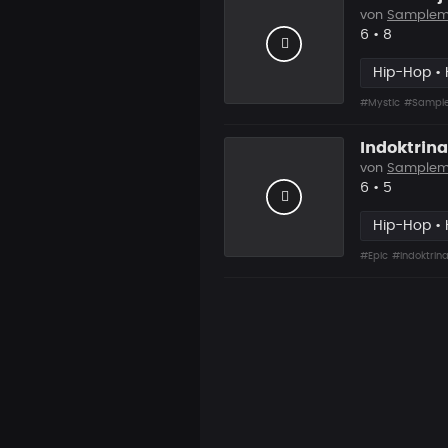
von
Samplem
Likes
Vorgesch
6
•
8
Hip-Hop • 
#Mystic
#Sampl
Indoktrina
von
Samplem
Likes
Vorgesch
6
•
5
Hip-Hop • 
#Epic
#Indoktrina