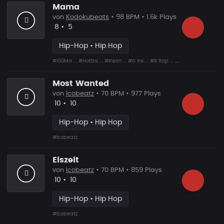
Mama
von
Kodokubeats
• 98 BPM • 1.6k Plays
Likes
Vorgeschlagen
8
•
5
Hip-Hop • Hip Hop
#100Ma ...
#Hotba ...
#Insan ...
#b Ins ...
#B Rap ...
#Shit ...
#Snare ...
Most Wanted
von
lcobeatz
• 70 BPM • 977 Plays
Likes
Vorgeschlagen
10
•
10
Hip-Hop • Hip Hop
#lcobeatz
Eiszeit
von
lcobeatz
• 70 BPM • 859 Plays
Likes
Vorgeschlagen
10
•
10
Hip-Hop • Hip Hop
#lcobeatz