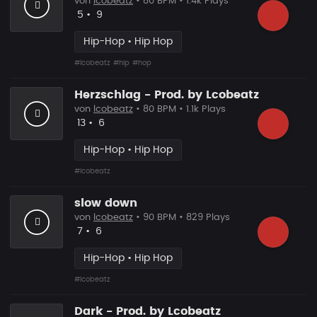
von
lcobeatz
• 80 BPM • 1.4k Plays
Likes
Vorgeschlagen
5
•
9
Hip-Hop • Hip Hop
#lcobeatz
#hip
#hop
Herzschlag - Prod. by Lcobeatz
von
lcobeatz
• 80 BPM • 1.1k Plays
Likes
Vorgeschlagen
13
•
6
Hip-Hop • Hip Hop
#lcobeatz
slow down
von
lcobeatz
• 90 BPM • 829 Plays
Likes
Vorgeschlagen
7
•
6
Hip-Hop • Hip Hop
#lcobeatz
Dark - Prod. by Lcobeatz