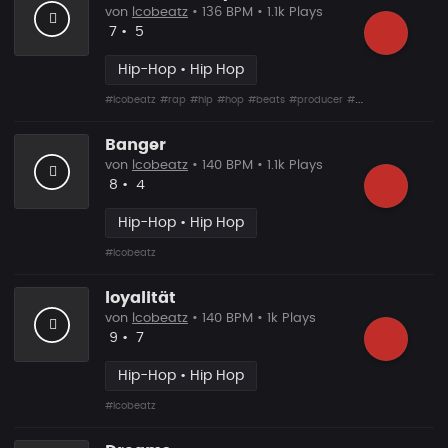
von
lcobeatz
• 136 BPM • 1.1k Plays
Likes
Vorgeschlagen
7
•
5
Hip-Hop • Hip Hop
#lcobeatz
#rap
#hip
#hop
#beats
#producer
#live
Banger
von
lcobeatz
• 140 BPM • 1.1k Plays
Likes
Vorgeschlagen
8
•
4
Hip-Hop • Hip Hop
#lcobeatz
loyalität
von
lcobeatz
• 140 BPM • 1k Plays
Likes
Vorgeschlagen
9
•
7
Hip-Hop • Hip Hop
#lcobeatz