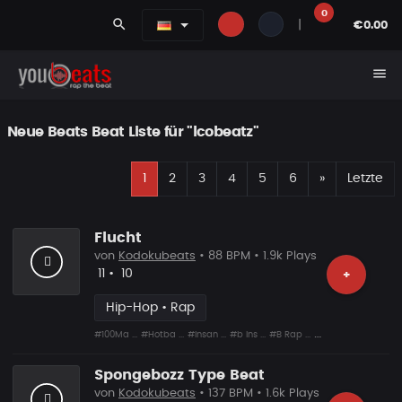
0
search
|
€0.00
menu
Neue Beats Beat Liste für "lcobeatz"
E
Nächste
1
2
3
4
5
6
»
Letzte
Flucht
von
Kodokubeats
• 88 BPM • 1.9k Plays
Likes
Vorgeschlagen
11
•
10
+
Hip-Hop • Rap
#100Ma ...
#Hotba ...
#Insan ...
#b Ins ...
#B Rap ...
#Shit ...
#Snare ...
Spongebozz Type Beat
von
Kodokubeats
• 137 BPM • 1.6k Plays