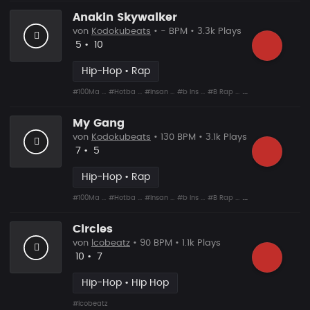
Anakin Skywalker
von
Kodokubeats
• - BPM • 3.3k Plays
Likes
Vorgeschlagen
5
•
10
Hip-Hop • Rap
#100Ma ...
#Hotba ...
#Insan ...
#b Ins ...
#B Rap ...
#Shit ...
#Snare ...
My Gang
von
Kodokubeats
• 130 BPM • 3.1k Plays
Likes
Vorgeschlagen
7
•
5
Hip-Hop • Rap
#100Ma ...
#Hotba ...
#Insan ...
#b Ins ...
#B Rap ...
#Shit ...
#Snare ...
Circles
von
lcobeatz
• 90 BPM • 1.1k Plays
Likes
Vorgeschlagen
10
•
7
Hip-Hop • Hip Hop
#lcobeatz