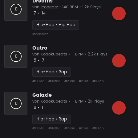
Dreams
von
lcobeatz
• 140 BPM • 1.2k Plays
Likes
Vorgeschlagen
7
•
14
Hip-Hop • Hip Hop
#lcobeatz
Outro
von
Kodokubeats
• - BPM • 2.2k Plays
Likes
Vorgeschlagen
5
•
7
Hip-Hop • Rap
#100Ma ...
#Hotba ...
#Insan ...
#b Ins ...
#B Rap ...
#Shit ...
#Snare ...
Galaxie
von
Kodokubeats
• - BPM • 2k Plays
Likes
Vorgeschlagen
9
•
1
Hip-Hop • Rap
#100Ma ...
#Hotba ...
#Insan ...
#b Ins ...
#B Rap ...
#Shit ...
#Snare ...