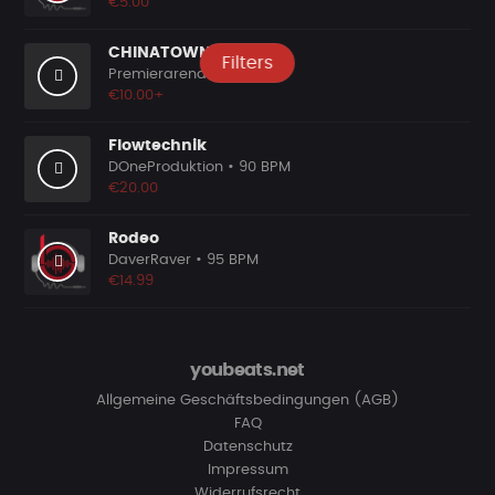
€5.00
CHINATOWN
Filters
Premierarena
• 92 BPM
€10.00+
Flowtechnik
DOneProduktion
• 90 BPM
€20.00
Rodeo
DaverRaver
• 95 BPM
€14.99
youbeats.net
Allgemeine Geschäftsbedingungen (AGB)
FAQ
Datenschutz
Impressum
Widerrufsrecht