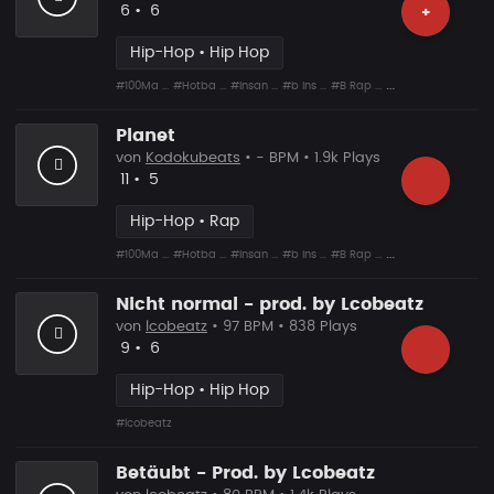
Likes
Vorgeschlagen
6
•
6
+
Hip-Hop • Hip Hop
#100Ma ...
#Hotba ...
#Insan ...
#b Ins ...
#B Rap ...
#Shit ...
#Snare ...
Planet
von
Kodokubeats
• - BPM • 1.9k Plays
Likes
Vorgeschlagen
11
•
5
Hip-Hop • Rap
#100Ma ...
#Hotba ...
#Insan ...
#b Ins ...
#B Rap ...
#Shit ...
#Snare ...
Nicht normal - prod. by Lcobeatz
von
lcobeatz
• 97 BPM • 838 Plays
Likes
Vorgeschlagen
9
•
6
Hip-Hop • Hip Hop
#lcobeatz
Betäubt - Prod. by Lcobeatz