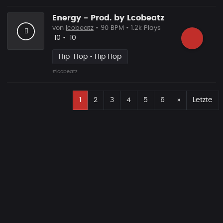
Energy - Prod. by Lcobeatz
von
lcobeatz
• 90 BPM • 1.2k Plays
Likes
Vorgeschlagen
10
•
10
Hip-Hop • Hip Hop
#lcobeatz
E
Nächste
1
2
3
4
5
6
»
Letzte