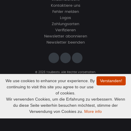
Kontaktiere uns
Fehler melden
Logos
Zahlungsarten
Verifizieren
Newsletter abonnieren
Newsletter beenden
© 2026 YouBeats. Alle Rechte vorbehalten.
Designed by
www.sevns-webdesign.de
We use cookies to enhance your experience. By
Verstanden!
continuing to visit this site you agree to our use
of cookies.
Wir verwenden Cookies, um die Erfahrung zu verbessern. Wenn
du diese Seite weiterhin besuchen möchtest, stimme der
Audio
Flucht
Verwendung von Cookies zu.
More info
Kodokubeats
Player