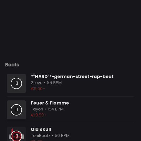
Beats
*"HARD"*-german-street-rap-beat
2Love
• 96 BPM
€5.00+
Feuer & Flamme
Tayori
• 154 BPM
€19.99+
Old skull
ToniBeatz
• 90 BPM