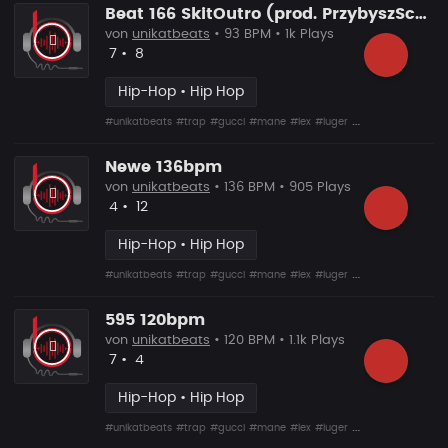
Beat 166 SkitOutro (prod. PrzybyszSchematFonetyka)
von
unikatbeats
• 93 BPM • 1k Plays
Likes
Vorgeschlagen
7
•
8
Hip-Hop • Hip Hop
#unikatbeats
#trap
#gucci
#mane
#lex
#luger
#drumma
Newe 136bpm
von
unikatbeats
• 136 BPM • 905 Plays
Likes
Vorgeschlagen
4
•
12
Hip-Hop • Hip Hop
#unikatbeats
#trap
#gucci
#mane
#lex
#luger
#drumma
595 120bpm
von
unikatbeats
• 120 BPM • 1.1k Plays
Likes
Vorgeschlagen
7
•
4
Hip-Hop • Hip Hop
#unikatbeats
#trap
#gucci
#mane
#lex
#luger
#drumma