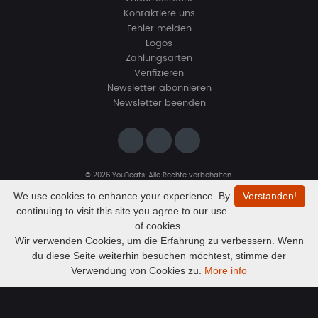
Kontaktiere uns
Fehler melden
Logos
Zahlungsarten
Verifizieren
Newsletter abonnieren
Newsletter beenden
© 2026 YouBeats. Alle Rechte vorbehalten.
Designed by
www.sevns-webdesign.de
We use cookies to enhance your experience. By
Verstanden!
continuing to visit this site you agree to our use
of cookies.
Wir verwenden Cookies, um die Erfahrung zu verbessern. Wenn
du diese Seite weiterhin besuchen möchtest, stimme der
Audio
Beat 1441 40 channels stereo HQ
Verwendung von Cookies zu.
More info
unikatbeats
Player