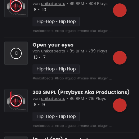
von
unikatbeats
• 95 BPM • 909 Plays
Likes
Vorgeschlagen
8
•
10
Hip-Hop • Hip Hop
#unikatbeats
#trap
#gucci
#mane
#lex
#luger
#drumma
Open your eyes
von
unikatbeats
• 95 BPM • 799 Plays
Likes
Vorgeschlagen
13
•
7
Hip-Hop • Hip Hop
#unikatbeats
#trap
#gucci
#mane
#lex
#luger
#drumma
202 SMPL (Przybysz Aka Productions)
von
unikatbeats
• 96 BPM • 716 Plays
Likes
Vorgeschlagen
8
•
9
Hip-Hop • Hip Hop
#unikatbeats
#trap
#gucci
#mane
#lex
#luger
#drumma