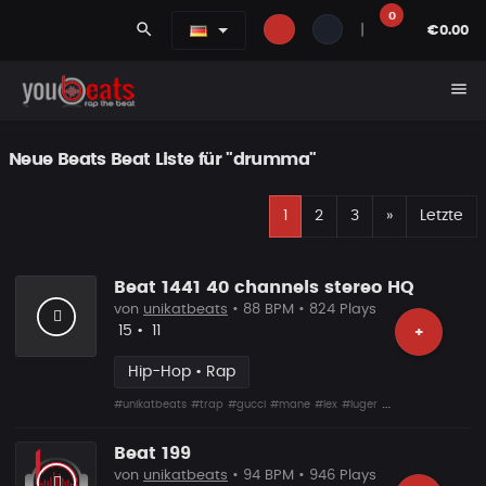
0
search
|
€0.00
menu
Neue Beats Beat Liste für "drumma"
E
Nächste
1
2
3
»
Letzte
Beat 1441 40 channels stereo HQ
von
unikatbeats
• 88 BPM • 824 Plays
Likes
Vorgeschlagen
15
•
11
+
Hip-Hop • Rap
#unikatbeats
#trap
#gucci
#mane
#lex
#luger
#drumma
Beat 199
von
unikatbeats
• 94 BPM • 946 Plays