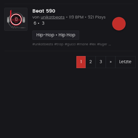
Beat 590
von
unikatbeats
• 119 BPM • 921 Plays
Likes
Vorgeschlagen
6
•
3
Hip-Hop • Hip Hop
#unikatbeats
#trap
#gucci
#mane
#lex
#luger
#drumma
E
Nächste
1
2
3
»
Letzte