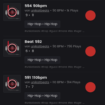
594 90bpm
von
unikatbeats
• 90 BPM • 1k Plays
Likes
Vorgeschlagen
9
•
11
Hip-Hop • Hip Hop
#unikatbeats
#trap
#gucci
#mane
#lex
#luger
#drumma
Beat 592
von
unikatbeats
• 90 BPM • 796 Plays
Likes
Vorgeschlagen
6
•
8
Hip-Hop • Hip Hop
#unikatbeats
#trap
#gucci
#mane
#lex
#luger
#drumma
591 110bpm
von
unikatbeats
• 110 BPM • 914 Plays
Likes
Vorgeschlagen
7
•
7
Hip-Hop • Hip Hop
#unikatbeats
#trap
#gucci
#mane
#lex
#luger
#drumma