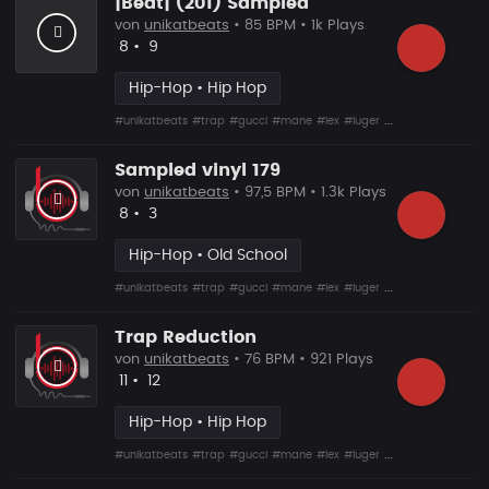
|Beat| (201) Sampled
von
unikatbeats
• 85 BPM • 1k Plays
Likes
Vorgeschlagen
8
•
9
Hip-Hop • Hip Hop
#unikatbeats
#trap
#gucci
#mane
#lex
#luger
#drumma
Sampled vinyl 179
von
unikatbeats
• 97,5 BPM • 1.3k Plays
Likes
Vorgeschlagen
8
•
3
Hip-Hop • Old School
#unikatbeats
#trap
#gucci
#mane
#lex
#luger
#drumma
Trap Reduction
von
unikatbeats
• 76 BPM • 921 Plays
Likes
Vorgeschlagen
11
•
12
Hip-Hop • Hip Hop
#unikatbeats
#trap
#gucci
#mane
#lex
#luger
#drumma