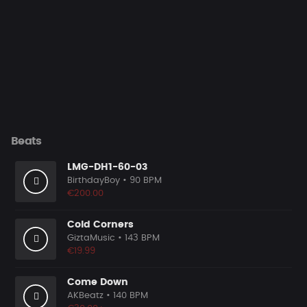
Beats
LMG-DH1-60-03
BirthdayBoy
• 90 BPM
€200.00
Cold Corners
GiztaMusic
• 143 BPM
€19.99
Come Down
AKBeatz
• 140 BPM