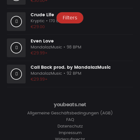
€30.00+
Crude Life
Filters
Kryptic
• 170 BPM
€29.00
Even Love
MandalazMusic
• 98 BPM
€29.99+
Call Back prod. by MandalazMusic
MandalazMusic
• 92 BPM
€29.99+
youbeats.net
Allgemeine Geschäftsbedingungen (AGB)
FAQ
Datenschutz
Impressum
Widerrufsrecht