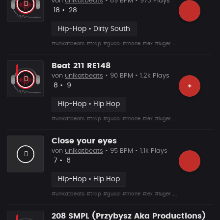
von
unikatbeats
• 89 BPM • 973 Plays
Likes
Vorgeschlagen
18
•
28
Hip-Hop • Dirty South
#unikatbeats
#trap
#gucci
#mane
#lex
#luger
#drumma
Beat 211 RE148
von
unikatbeats
• 90 BPM • 1.2k Plays
Likes
Vorgeschlagen
8
•
9
+
Hip-Hop • Hip Hop
#unikatbeats
#trap
#gucci
#mane
#lex
#luger
#drumma
Close your eyes
von
unikatbeats
• 95 BPM • 1.1k Plays
Likes
Vorgeschlagen
7
•
6
Hip-Hop • Hip Hop
#unikatbeats
#trap
#gucci
#mane
#lex
#luger
#drumma
208 SMPL (Przybysz Aka Productions)