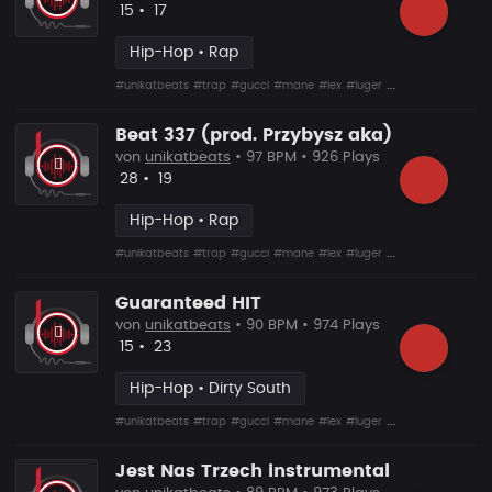
Likes
Vorgeschlagen
15
•
17
Hip-Hop • Rap
#unikatbeats
#trap
#gucci
#mane
#lex
#luger
#drumma
Beat 337 (prod. Przybysz aka)
von
unikatbeats
• 97 BPM • 926 Plays
Likes
Vorgeschlagen
28
•
19
Hip-Hop • Rap
#unikatbeats
#trap
#gucci
#mane
#lex
#luger
#drumma
Guaranteed HIT
von
unikatbeats
• 90 BPM • 974 Plays
Likes
Vorgeschlagen
15
•
23
Hip-Hop • Dirty South
#unikatbeats
#trap
#gucci
#mane
#lex
#luger
#drumma
Jest Nas Trzech instrumental