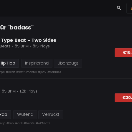
search
für "badass"
Type Beat - Two Sides
Beats
• 85 BPM • 815 Plays
hlagen
€15
Hip Hop
Inspirierend
Überzeugt
ype
#Beat
#instrumental
#joey
#badass
• 85 BPM • 1.2k Plays
hlagen
€30
 Rap
Wütend
Verrückt
rap
#rnb
#drill
#beats
#AKBeatz