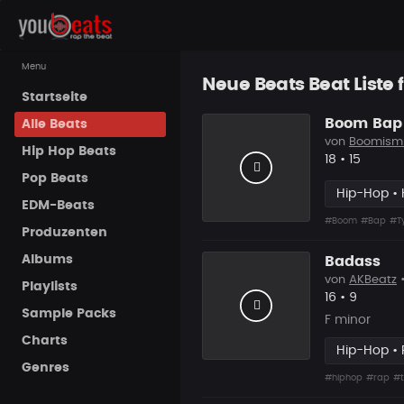
Menu
Neue Beats Beat Liste 
Startseite
Boom Bap 
Alle Beats
von
Boomism
Hip Hop Beats
Likes
Vorgesc
18
•
15
Pop Beats
Hip-Hop • 
EDM-Beats
#Boom
#Bap
#T
Produzenten
Albums
Badass
von
AKBeatz
Playlists
Likes
Vorgesc
16
•
9
Sample Packs
F minor
Charts
Hip-Hop •
Genres
#hiphop
#rap
#t