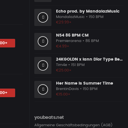
Echo prod. by MandalazMusic
MandalazMusic
• 150 BPM
€29.99+
N54 86 BPM CM
Premierarena
• 86 BPM
.00+
€4.99+
24KGOLDN x Iann Dior Type Beat - "FRIENDSHIP"
Tim4e
• 151 BPM
€25.00+
Her Name Is Summer Time
BrentinDavis
• 150 BPM
.00+
€15.00+
youbeats.net
Allgemeine Geschäftsbedingungen (AGB)