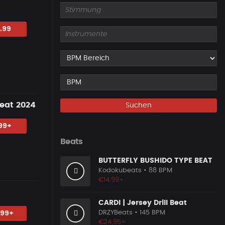
.99
eat 2024
Suchen
99+
Beats
BUTTERFLY BUSHIDO TYPE BEAT
Kodokubeats
• 88 BPM
€14.99+
CARDI | Jersey Drill Beat
DRZYBeats
• 145 BPM
.99+
€24.95+