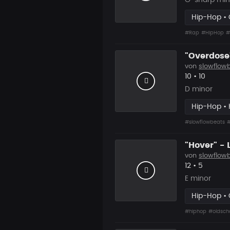
G-sharp min
Hip-Hop • 
#Rap
#HipHop
#
"Overdose
von
slowflow
Likes
Vorgesc
10
•
10
D minor
Hip-Hop • 
#slowflowbeats
#
"Hover" - 
von
slowflow
Likes
Vorgesc
12
•
5
E minor
Hip-Hop • 
#hiphop
#oldsch