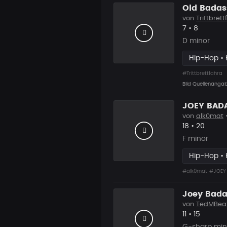
Old Badas
von
Trittbret
Likes
Vorgesch
7
•
8
D minor
Hip-Hop • 
#Trittbrettfahra
Bild Quellenangabe
JOEY BADA
von
alk0mat
•
Likes
Vorgesc
18
•
20
F minor
Hip-Hop • 
#alk0mat
#JOEY
Joey BadaS
von
TedMBea
Likes
Vorgesch
11
•
15