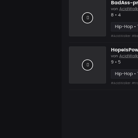
BadAss-pr
von
AcidWalk
Likes
Vorgesch
8
•
4
Hip-Hop • 
#AcidWalker
#Ba
HopeIsPow
von
AcidWalk
Likes
Vorgesch
9
•
5
Hip-Hop • 
#AcidWalker
#tr