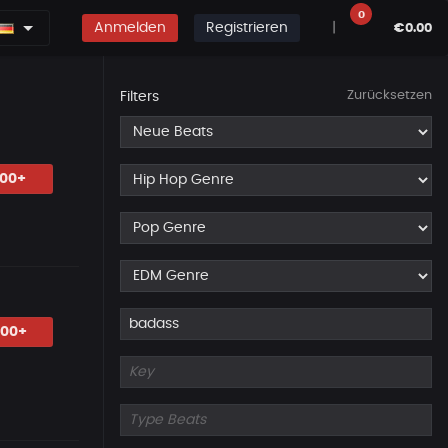
0
Anmelden
Registrieren
|
€0.00
Zurücksetzen
Filters
.00+
.00+