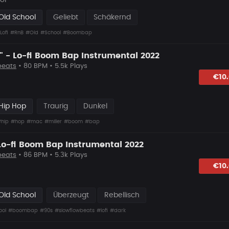
or
Old School
Geliebt
Schäkernd
Lofi
#RnB
#Old
#School
#Boombap
" - Lo-fi Boom Bap Instrumental 2022
beats
• 80 BPM • 5.5k Plays
hlagen
€10
Hip Hop
Traurig
Dunkel
hip
#hop
#mac
#miller
#boom
#bap
Lo-fi Boom Bap Instrumental 2022
beats
• 86 BPM • 5.3k Plays
hlagen
€10
Old School
Überzeugt
Rebellisch
ool
#boombap
#90s
#slowflowbeats
#lofi
#dark