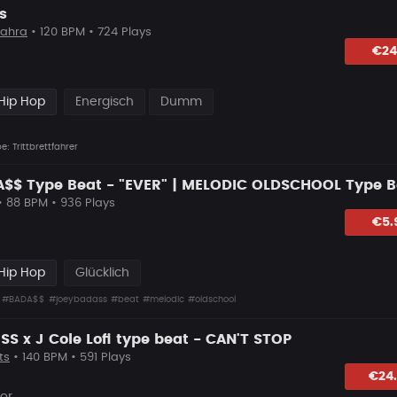
s
tfahra
• 120 BPM • 724 Plays
lagen
€24
Hip Hop
Energisch
Dumm
: Trittbrettfahrer
$$ Type Beat - "EVER" | MELODIC OLDSCHOOL Type B
 88 BPM • 936 Plays
hlagen
€5.
Hip Hop
Glücklich
#BADA$$
#joeybadass
#beat
#melodic
#oldschool
S x J Cole Lofi type beat - CAN'T STOP
ts
• 140 BPM • 591 Plays
lagen
€24