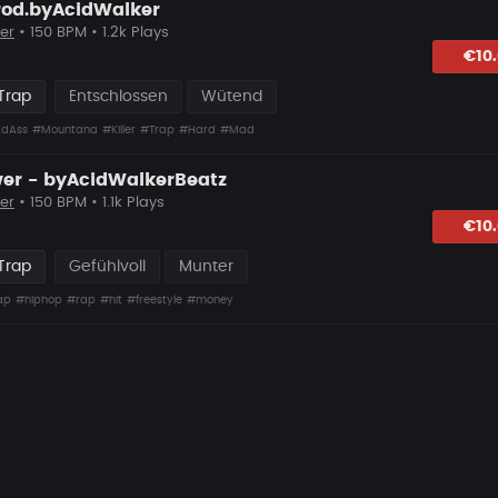
od.byAcidWalker
er
• 150 BPM • 1.2k Plays
lagen
€10
Trap
Entschlossen
Wütend
dAss
#Mountana
#Killer
#Trap
#Hard
#Mad
er - byAcidWalkerBeatz
er
• 150 BPM • 1.1k Plays
lagen
€10
Trap
Gefühlvoll
Munter
ap
#hiphop
#rap
#hit
#freestyle
#money