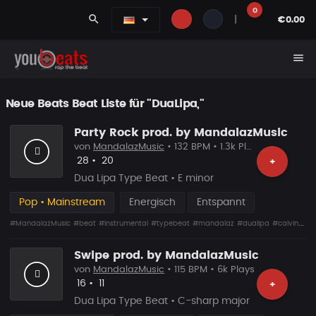
0
search
|
€0.00
menu
Neue Beats Beat Liste für "DuaLipa,"
Party Rock prod. by MandalazMusic
von
MandalazMusic
• 132 BPM • 1.3k Plays
Likes
Vorgeschlagen
28
•
20
+
Dua Lipa Type Beat • E minor
Pop • Mainstream
Energisch
Entspannt
#MandalazMusic
#beat
#instrumental
#typebeat
#mandalaz
#dualipa
#calvinharris
Swipe prod. by MandalazMusic
von
MandalazMusic
• 115 BPM • 6k Plays
Likes
Vorgeschlagen
16
•
11
+
Dua Lipa Type Beat • C-sharp major