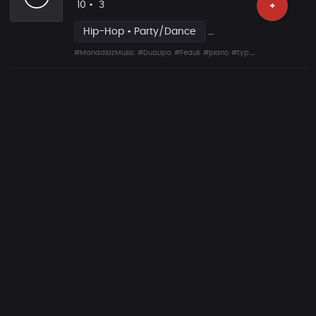
Likes
Vorgeschlagen
10
•
3
+
Hip-Hop • Party/Dance
#MandalazMusic
#DuaLipa
#Feduk
#piano
#typebeat
#instumenta