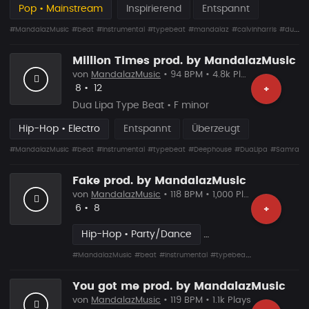
Pop • Mainstream
Inspirierend
Entspannt
#MandalazMusic
#beat
#instrumental
#typebeat
#mandalaz
#calvinharris
#dualipa
Million Times prod. by MandalazMusic
von
MandalazMusic
• 94 BPM • 4.8k Plays
Likes
Vorgeschlagen
8
•
12
+
Dua Lipa Type Beat • F minor
Hip-Hop • Electro
Entspannt
Überzeugt
#MandalazMusic
#beat
#instrumental
#typebeat
#Deephouse
#DuaLipa
#Samra
Fake prod. by MandalazMusic
von
MandalazMusic
• 118 BPM • 1,000 Plays
Likes
Vorgeschlagen
6
•
8
+
Hip-Hop • Party/Dance
#MandalazMusic
#beat
#instrumental
#typebeat
#deephouse
#D
You got me prod. by MandalazMusic
von
MandalazMusic
• 119 BPM • 1.1k Plays