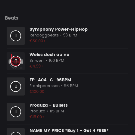
Beats
Symphony Power-HipHop
Rehdoggbeats
• 93 BPM
€30.00+
Weiss doch au nö
Sniwen1
• 160 BPM
€4.99+
FP_A04_C_96BPM
Frankpetersson
• 96 BPM
€100.00
Produza - Bullets
Produza
• 115 BPM
€15.00+
NAME MY PRICE *Buy 1 - Get 4 FREE*